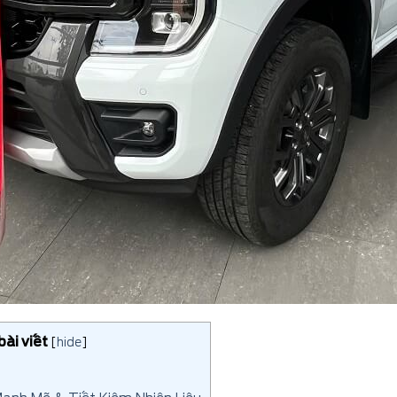
ài viết
[
hide
]