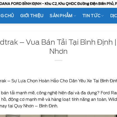
DANA FORD BÌNH ĐỊNH - Khu C2, Khu QHDC Đường Điện Biên Phủ, P
G CHỦ
GIỚI THIỆU
SẢN PHẨM
TIN TỨC
DỊ
dtrak – Vua Bán Tải Tại Bình Định |
Nhơn
rak – Sự Lựa Chọn Hoàn Hảo Cho Dân Yêu Xe Tại Bình Địn
bán tải mạnh mẽ, công nghệ hiện đại và đa dụng? Ford Rang
ầm hố, động cơ mạnh mẽ và hàng loạt tính năng an toàn, Wil
 nay tại Quy Nhơn – Bình Định.