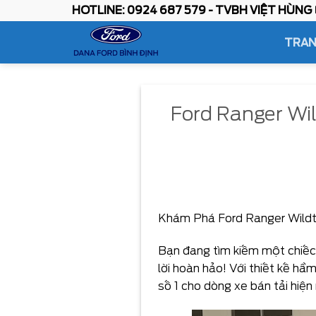
Skip
HOTLINE: 0924 687 579 - TVBH VIỆT HÙNG
to
TRAN
content
Ford Ranger Wil
Khám Phá Ford Ranger Wildt
Bạn đang tìm kiếm một chiếc 
lời hoàn hảo! Với thiết kế h
số 1 cho dòng xe bán tải hiện