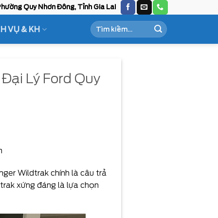
hường Quy Nhơn Đông, Tỉnh Gia Lai
Tìm
CH VỤ & KH
kiếm:
 Đại Lý Ford Quy
h
er Wildtrak chính là câu trả
dtrak xứng đáng là lựa chọn