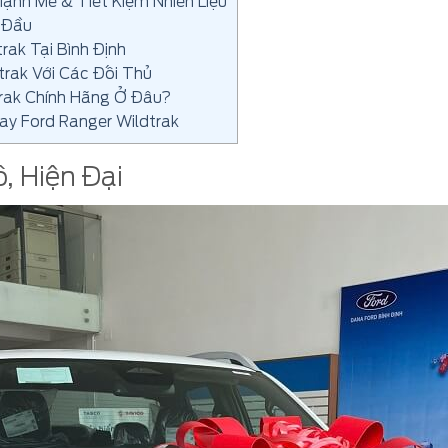
Mạnh Mẽ & Tiết Kiệm Nhiên Liệu
 Đầu
rak Tại Bình Định
trak Với Các Đối Thủ
trak Chính Hãng Ở Đâu?
ay Ford Ranger Wildtrak
, Hiện Đại